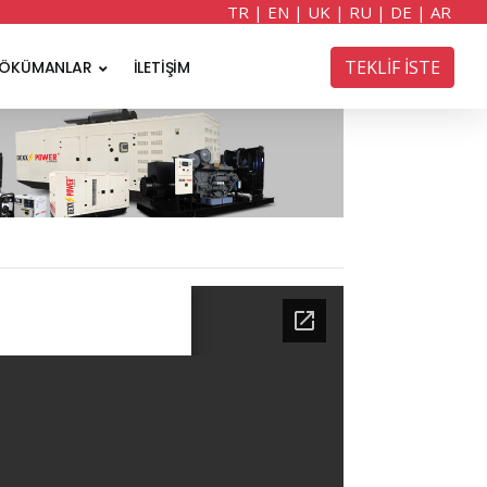
TR
|
EN
|
UK
|
RU
|
DE
|
AR
TEKLİF İSTE
ÖKÜMANLAR
İLETİŞİM