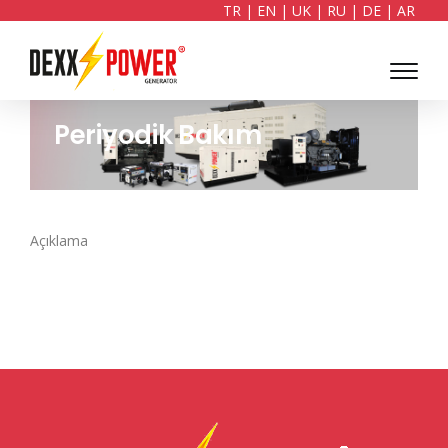
TR
|
EN
|
UK
|
RU
|
DE
|
AR
Periyodik Bakım
Açıklama