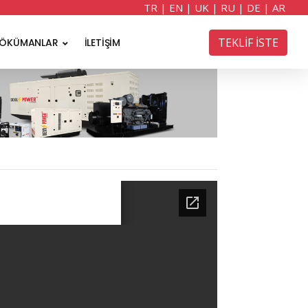
TR
|
EN
|
UK
|
RU
|
DE
|
AR
TEKLİF İSTE
ÖKÜMANLAR
İLETİŞİM