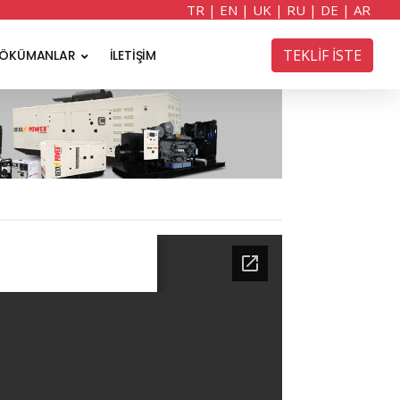
TR
|
EN
|
UK
|
RU
|
DE
|
AR
TEKLİF İSTE
ÖKÜMANLAR
İLETİŞİM