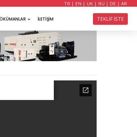
TR
|
EN
|
UK
|
RU
|
DE
|
AR
TEKLİF İSTE
ÖKÜMANLAR
İLETİŞİM