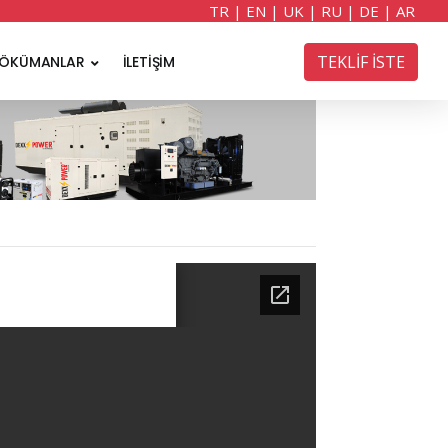
TR
|
EN
|
UK
|
RU
|
DE
|
AR
TEKLİF İSTE
ÖKÜMANLAR
İLETİŞİM