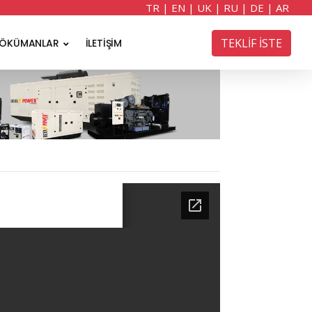
TR
|
EN
|
UK
|
RU
|
DE
|
AR
TEKLİF İSTE
ÖKÜMANLAR
İLETİŞİM