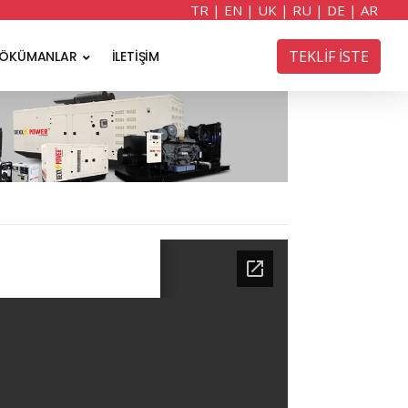
TR
|
EN
|
UK
|
RU
|
DE
|
AR
TEKLİF İSTE
ÖKÜMANLAR
İLETİŞİM