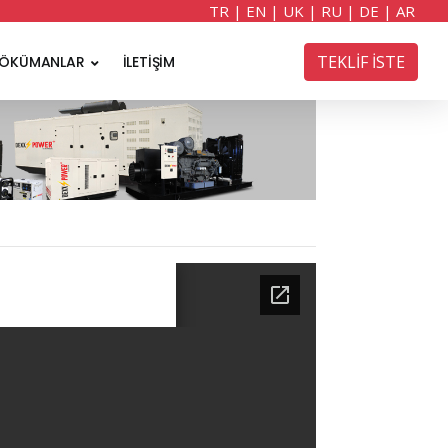
TR
|
EN
|
UK
|
RU
|
DE
|
AR
TEKLİF İSTE
ÖKÜMANLAR
İLETİŞİM