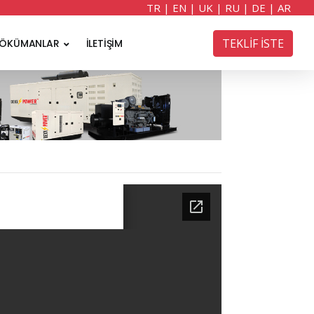
TR
|
EN
|
UK
|
RU
|
DE
|
AR
TEKLİF İSTE
ÖKÜMANLAR
İLETİŞİM